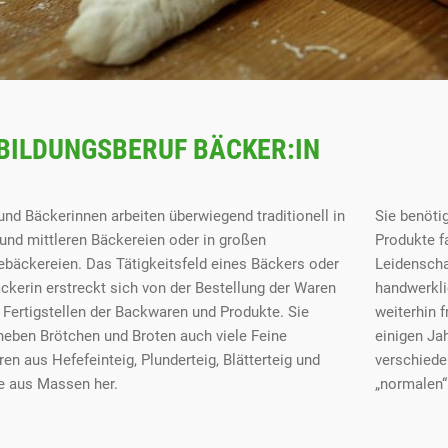
BILDUNGSBERUF BÄCKER:IN
und Bäckerinnen arbeiten überwiegend traditionell in
Sie benöti
 und mittleren Bäckereien oder in großen
Produkte f
iebäckereien. Das Tätigkeitsfeld eines Bäckers oder
Leidenscha
äckerin erstreckt sich von der Bestellung der Waren
handwerkli
 Fertigstellen der Backwaren und Produkte. Sie
weiterhin 
 neben Brötchen und Broten auch viele Feine
einigen Ja
en aus Hefefeinteig, Plunderteig, Blätterteig und
verschiede
e aus Massen her.
„normalen“