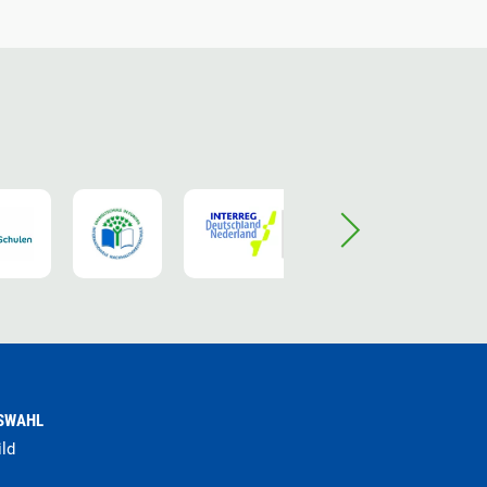
SWAHL
ild